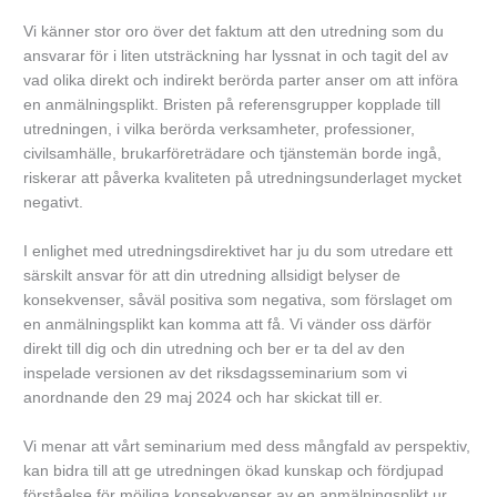
Vi känner stor oro över det faktum att den utredning som du
ansvarar för i liten utsträckning har lyssnat in och tagit del av
vad olika direkt och indirekt berörda parter anser om att införa
en anmälningsplikt. Bristen på referensgrupper kopplade till
utredningen, i vilka berörda verksamheter, professioner,
civilsamhälle, brukarföreträdare och tjänstemän borde ingå,
riskerar att påverka kvaliteten på utredningsunderlaget mycket
negativt.
I enlighet med utredningsdirektivet har ju du som utredare ett
särskilt ansvar för att din utredning allsidigt belyser de
konsekvenser, såväl positiva som negativa, som förslaget om
en anmälningsplikt kan komma att få. Vi vänder oss därför
direkt till dig och din utredning och ber er ta del av den
inspelade versionen av det riksdagsseminarium som vi
anordnande den 29 maj 2024 och har skickat till er.
Vi menar att vårt seminarium med dess mångfald av perspektiv,
kan bidra till att ge utredningen ökad kunskap och fördjupad
förståelse för möjliga konsekvenser av en anmälningsplikt ur