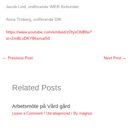
Jacob Lind, ordförande IMER-förbundet
Anna Troberg, ordförande DIK
https://www.youtube.com/embed/zDtysOblBtw?
si=2mBLxDKY86smaI50
←
Previous Post
Next Post
→
Related Posts
Arbetsmöte på Vård gård
Leave a Comment
/
Uncategorized
/ By
magnus