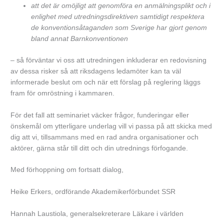
att det är omöjligt att genomföra en anmälningsplikt och i
enlighet med utredningsdirektiven samtidigt respektera
de konventionsåtaganden som Sverige har gjort genom
bland annat Barnkonventionen
– så förväntar vi oss att utredningen inkluderar en redovisning
av dessa risker så att riksdagens ledamöter kan ta väl
informerade beslut om och när ett förslag på reglering läggs
fram för omröstning i kammaren.
För det fall att seminariet väcker frågor, funderingar eller
önskemål om ytterligare underlag vill vi passa på att skicka med
dig att vi, tillsammans med en rad andra organisationer och
aktörer, gärna står till ditt och din utrednings förfogande.
Med förhoppning om fortsatt dialog,
Heike Erkers, ordförande Akademikerförbundet SSR
Hannah Laustiola, generalsekreterare Läkare i världen