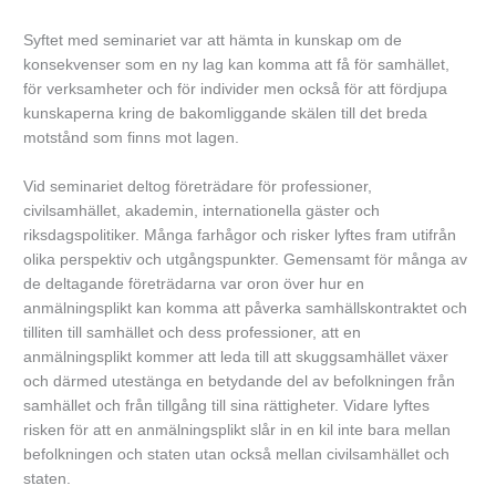
Syftet med seminariet var att hämta in kunskap om de
konsekvenser som en ny lag kan komma att få för samhället,
för verksamheter och för individer men också för att fördjupa
kunskaperna kring de bakomliggande skälen till det breda
motstånd som finns mot lagen.
Vid seminariet deltog företrädare för professioner,
civilsamhället, akademin, internationella gäster och
riksdagspolitiker. Många farhågor och risker lyftes fram utifrån
olika perspektiv och utgångspunkter. Gemensamt för många av
de deltagande företrädarna var oron över hur en
anmälningsplikt kan komma att påverka samhällskontraktet och
tilliten till samhället och dess professioner, att en
anmälningsplikt kommer att leda till att skuggsamhället växer
och därmed utestänga en betydande del av befolkningen från
samhället och från tillgång till sina rättigheter. Vidare lyftes
risken för att en anmälningsplikt slår in en kil inte bara mellan
befolkningen och staten utan också mellan civilsamhället och
staten.