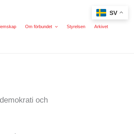
SV
lemskap
Om förbundet
Styrelsen
Arkivet
 demokrati och