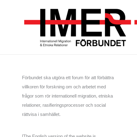
Skip
to
content
Förbundet ska utgöra ett forum för att förbättra
villkoren för forskning om och arbetet med
frågor som rör internationell migration, etniska
relationer, rasifieringsprocesser och social
rättvisa i samhället.
[The English version of the website is